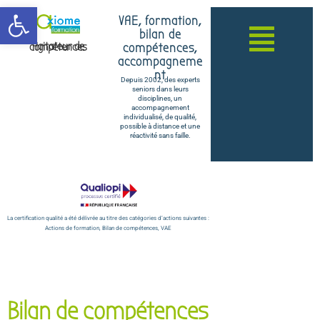
Ouvrir la barre d’outils
VAE, formation,
bilan de
compétences,
Agitateur de compétences
accompagneme
nt
Depuis 2002, des experts
seniors dans leurs
disciplines, un
accompagnement
individualisé, de qualité,
possible à distance et une
réactivité sans faille.
La certification qualité a été délivrée au titre des catégories d’actions suivantes :
Actions de formation, Bilan de compétences, VAE
Bilan de compétences