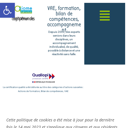
Ouvrir la barre d’outils
VAE, formation,
bilan de
compétences,
Agitateur de compétences
accompagneme
nt
Depuis 2002, des experts
seniors dans leurs
disciplines, un
accompagnement
individualisé, de qualité,
possible à distance et une
réactivité sans faille.
La certification qualité a été délivrée au titre des catégories d’actions suivantes :
Actions de formation, Bilan de compétences, VAE
Cette politique de cookies a été mise à jour pour la dernière
fois le 14 mai 2023 et s’applique aux citoyens et aux résidents