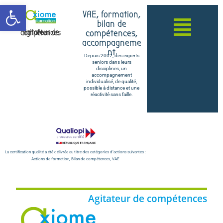
Ouvrir la barre d’outils
VAE, formation,
bilan de
compétences,
Agitateur de compétences
accompagneme
nt
Depuis 2002, des experts
seniors dans leurs
disciplines, un
accompagnement
individualisé, de qualité,
possible à distance et une
réactivité sans faille.
La certification qualité a été délivrée au titre des catégories d’actions suivantes :
Actions de formation, Bilan de compétences, VAE
Agitateur de compétences